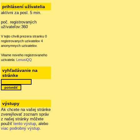
prihlásení užívatelia
aktívni za posl. 5 min.
poč. registrovaných
užívateľov:360
V tejto chvili prezera stranku 0
registrovanych uzivatelov 4
anonymnych uzivatelov.
Vitame noveho registrovaneho
uzivatela:
LenusiQQ
vyhľadávanie na
stránke
výstupy
Ak chcete na vašej stránke
zverejňovať zoznam správ
z našej stránky môžete
použiť
tento výstup
, alebo
viac podrobný výstup
.