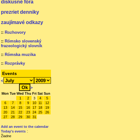
diskusné fóra
prezriet denniky
zaujímavé odkazy
::
Rozhovory
::
Rómsko slovenský
frazeologický slovník
::
Rómska muzika
::
Rozprávky
Events
<
>
Mon
Tue
Wed
Thu
Fri
Sat
Sun
1
2
3
4
5
6
7
8
9
10
11
12
13
14
15
16
17
18
19
20
21
22
23
24
25
26
27
28
29
30
31
Add an event to the calendar
:
Today's events
Žiadne